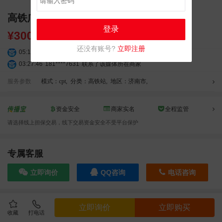
高铁广告 济南站户外LED大屏幕广告投放
登录
¥
30000.00
还没有账号?
立即注册
05:19:34
150****6182
联系了该媒体所在商家
03:27:46
181****7631
联系了该媒体所在商家
03:18:49
173****0620
联系了该媒体所在商家
服务参数
模式：cpt
,
分类：高铁站
,
地区：济南市
,
03:20:56
156****3374
联系了该媒体所在商家
03:42:33
158****0746
联系了该媒体所在商家
资金安全
商家实名
全程监管
01:59:39
189****2617
联系了该媒体所在商家
12:40:20
177****7961
联系了该媒体所在商家
请选择线上担保交易，线下交易资金安全不受平台保护
04:12:36
181****8167
联系了该媒体所在商家
04:16:44
181****0078
联系了该媒体所在商家
专属客服
01:50:54
192****2334
联系了该媒体所在商家
03:40:56
157****6971
联系了该媒体所在商家
立即询价
QQ咨询
电话咨询
10:08:47
155****5272
联系了该媒体所在商家
02:32:27
176****3456
联系了该媒体所在商家
效果截图
04:09:07
182****6963
联系了该媒体所在商家
立即询价
立即购买
收藏
打电话
11:44:28
130****3379
联系了该媒体所在商家