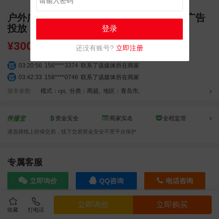
户外广告 青岛香港中路银座商城LED大屏广告
投放
登录
¥
30000.00
还没有账号?
立即注册
03:20:56
156****3374
联系了该媒体所在商家
03:42:33
158****0746
联系了该媒体所在商家
01:59:39
189****2617
联系了该媒体所在商家
服务参数
模式：cpt
,
分类：商超
,
地区：青岛市
,
12:40:20
177****7961
联系了该媒体所在商家
04:12:36
181****8167
联系了该媒体所在商家
资金安全
商家实名
全程监管
04:16:44
181****0078
联系了该媒体所在商家
请选择线上担保交易，线下交易资金安全不受平台保护
01:50:54
192****2334
联系了该媒体所在商家
03:40:56
157****6971
联系了该媒体所在商家
10:08:47
155****5272
联系了该媒体所在商家
专属客服
02:32:27
176****3456
联系了该媒体所在商家
立即询价
QQ咨询
电话咨询
04:09:07
182****6963
联系了该媒体所在商家
11:44:28
130****3379
联系了该媒体所在商家
立即询价
立即购买
08:36:41
191****0991
联系了该媒体所在商家
收藏
打电话
效果截图
05:24:34
186****8762
联系了该媒体所在商家