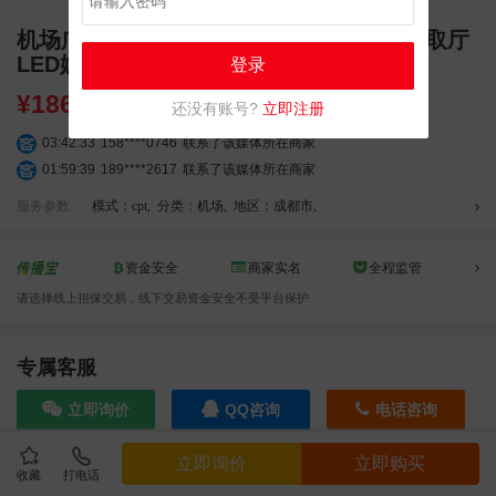
机场广告 双流国际机场T2国内到达行李提取厅
LED媒体广告
登录
¥
186000.00
还没有账号?
立即注册
03:42:33
158****0746
联系了该媒体所在商家
01:59:39
189****2617
联系了该媒体所在商家
12:40:20
177****7961
联系了该媒体所在商家
服务参数
模式：cpt
,
分类：机场
,
地区：成都市
,
04:12:36
181****8167
联系了该媒体所在商家
04:16:44
181****0078
联系了该媒体所在商家
资金安全
商家实名
全程监管
01:50:54
192****2334
联系了该媒体所在商家
03:40:56
157****6971
联系了该媒体所在商家
请选择线上担保交易，线下交易资金安全不受平台保护
10:08:47
155****5272
联系了该媒体所在商家
02:32:27
176****3456
联系了该媒体所在商家
专属客服
04:09:07
182****6963
联系了该媒体所在商家
11:44:28
130****3379
联系了该媒体所在商家
立即询价
QQ咨询
电话咨询
08:36:41
191****0991
联系了该媒体所在商家
05:24:34
186****8762
联系了该媒体所在商家
立即询价
立即购买
收藏
打电话
效果截图
06:11:20
166****9198
联系了该媒体所在商家