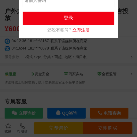
户外大屏 海口市望海国际广场墙面LED广告投
放
登录
¥
60000.00
还没有账号?
立即注册
04:12:36
181****8167
联系了该媒体所在商家
04:16:44
181****0078
联系了该媒体所在商家
01:50:54
192****2334
联系了该媒体所在商家
服务参数
模式：cpt
,
分类：商超
,
地区：海口市
,
03:40:56
157****6971
联系了该媒体所在商家
10:08:47
155****5272
联系了该媒体所在商家
资金安全
商家实名
全程监管
02:32:27
176****3456
联系了该媒体所在商家
请选择线上担保交易，线下交易资金安全不受平台保护
04:09:07
182****6963
联系了该媒体所在商家
11:44:28
130****3379
联系了该媒体所在商家
08:36:41
191****0991
联系了该媒体所在商家
专属客服
05:24:34
186****8762
联系了该媒体所在商家
立即询价
QQ咨询
电话咨询
06:11:20
166****9198
联系了该媒体所在商家
05:17:23
182****1341
联系了该媒体所在商家
立即询价
立即购买
03:00:41
153****4020
联系了该媒体所在商家
收藏
打电话
效果截图
05:19:34
150****6182
联系了该媒体所在商家