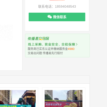
联系电话：18594048543
微信联系
机下单更便捷
服务商已实名认证并缴纳服务金
4980
交易出问题 传播易先行赔付