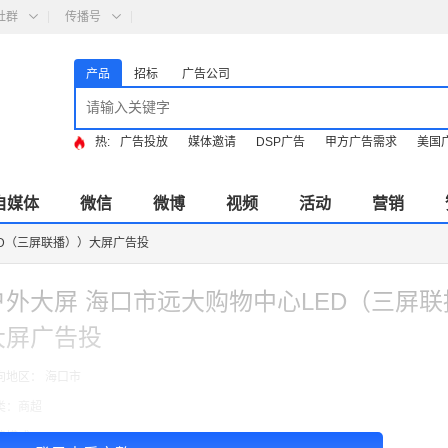
社群
传播号
产品
招标
广告公司
热:
广告投放
媒体邀请
DSP广告
甲方广告需求
美国
自媒体
微信
微博
视频
活动
营销
ED（三屏联播））大屏广告投
户外大屏 海口市远大购物中心LED（三屏
大屏广告投
向地区： 海口市
类：商超
费模式：cpt