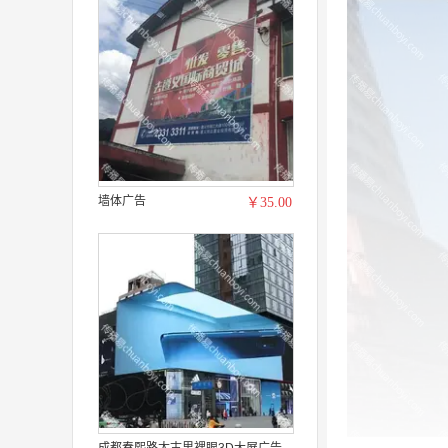
墙体广告
￥35.00
成都春熙路太古里裸眼3D大屏广告...