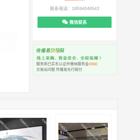
联系电话：18594048543
微信联系
机下单更便捷
服务商已实名认证并缴纳服务金
4980
交易出问题 传播易先行赔付