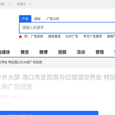
社群
传播号
产品
招标
广告公司
热:
广告投放
媒体邀请
DSP广告
甲方广告需求
美国
自媒体
微信
微博
视频
活动
营销
界处 特区报LED大屏广告投放
户外大屏 海口市龙昆南与红城湖交界处 特区
大屏广告投放
向地区： 海口市
类：商超
费模式：cpt