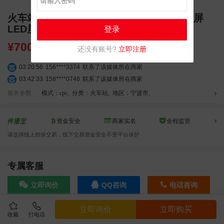
火车站广告 宁波火车站广告 宁波站独立刷屏
LED屏幕广告
登录
¥
7000.00
还没有账号?
立即注册
03:20:56
156****3374
联系了该媒体所在商家
03:42:33
158****0746
联系了该媒体所在商家
01:59:39
189****2617
联系了该媒体所在商家
服务参数
模式：cpc
,
分类：火车站
,
地区：宁波市
,
12:40:20
177****7961
联系了该媒体所在商家
04:12:36
181****8167
联系了该媒体所在商家
资金安全
商家实名
全程监管
04:16:44
181****0078
联系了该媒体所在商家
请选择线上担保交易，线下交易资金安全不受平台保护
01:50:54
192****2334
联系了该媒体所在商家
03:40:56
157****6971
联系了该媒体所在商家
10:08:47
155****5272
联系了该媒体所在商家
专属客服
02:32:27
176****3456
联系了该媒体所在商家
立即询价
QQ咨询
电话咨询
04:09:07
182****6963
联系了该媒体所在商家
11:44:28
130****3379
联系了该媒体所在商家
立即询价
立即购买
08:36:41
191****0991
联系了该媒体所在商家
收藏
打电话
效果截图
05:24:34
186****8762
联系了该媒体所在商家