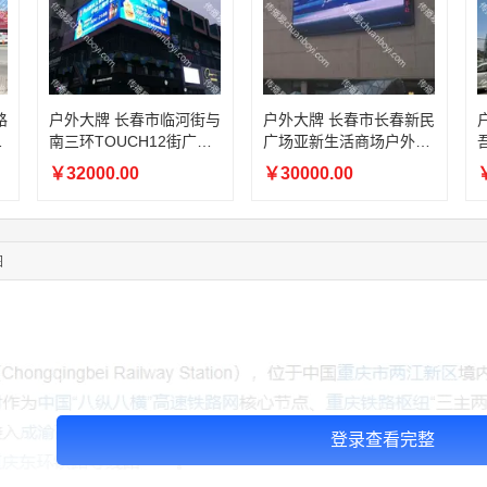
03:00:41
153****4020
联系了该媒体所在商家
05:19:34
150****6182
联系了该媒体所在商家
03:27:46
181****7631
联系了该媒体所在商家
03:18:49
173****0620
联系了该媒体所在商家
户外大牌 长春市临河街与
户外大牌 长春市长春新民
户
03:20:56
156****3374
联系了该媒体所在商家
虹
南三环TOUCH12街广告
广场亚新生活商场户外广
03:42:33
158****0746
联系了该媒体所在商家
投放
告投放
￥32000.00
￥30000.00
￥
01:59:39
189****2617
联系了该媒体所在商家
12:40:20
177****7961
联系了该媒体所在商家
04:12:36
181****8167
联系了该媒体所在商家
04:16:44
181****0078
联系了该媒体所在商家
图
登录查看完整