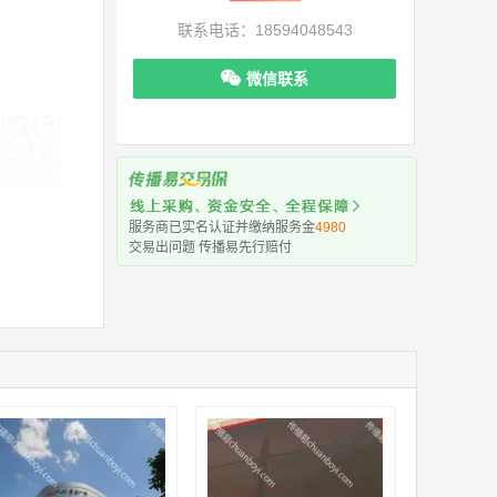
联系电话：18594048543
微信联系
机下单更便捷
服务商已实名认证并缴纳服务金
4980
交易出问题 传播易先行赔付