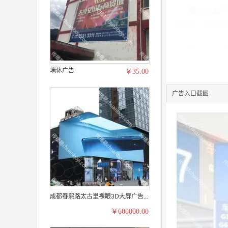
墙体广告
￥35.00
广告入口截图
成都春熙路太古里裸眼3D大屏广告...
￥600000.00