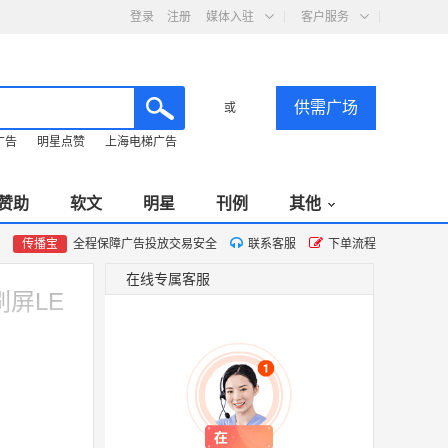
登录
注册
媒体入驻
客户服务
供需广场
或
广告
明星点赞
上海电梯广告
赞助
软文
明星
刊例
其他
传播宝
全程保障广告投放交易安全
联系客服
下单流程
在线专属客服
刷屏LE