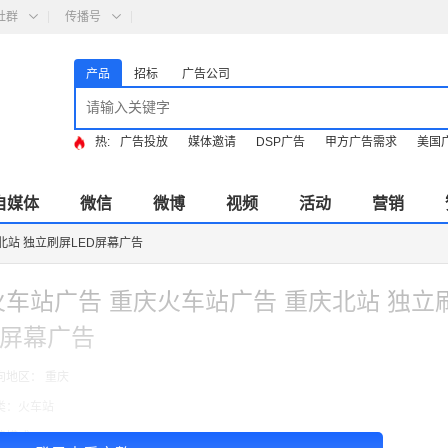
社群
传播号
产品
招标
广告公司
热:
广告投放
媒体邀请
DSP广告
甲方广告需求
美国
自媒体
微信
微博
视频
活动
营销
北站 独立刷屏LED屏幕广告
火车站广告 重庆火车站广告 重庆北站 独立
D屏幕广告
向地区： 重庆
类：火车站
费模式：cpt