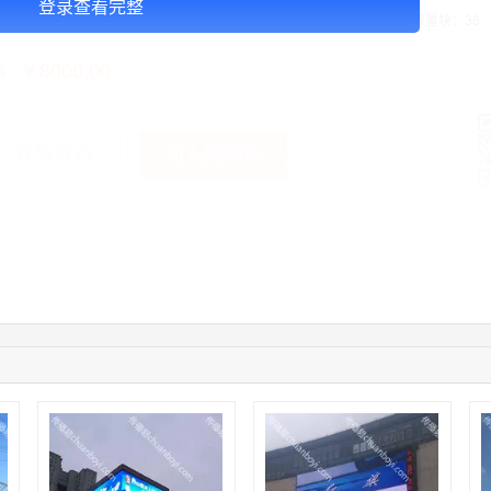
登录查看完整
告投放注意事项：媒体尺寸：2.8*1，播出频次：15秒220次/天/块，媒体数量块：36
￥8000.00
格：
加入购物车
获取底价
手
01:50:54
192****2334
联系了该媒体所在商家
03:40:56
157****6971
联系了该媒体所在商家
10:08:47
155****5272
联系了该媒体所在商家
02:32:27
176****3456
联系了该媒体所在商家
04:09:07
182****6963
联系了该媒体所在商家
11:44:28
130****3379
联系了该媒体所在商家
08:36:41
191****0991
联系了该媒体所在商家
05:24:34
186****8762
联系了该媒体所在商家
06:11:20
166****9198
联系了该媒体所在商家
05:17:23
182****1341
联系了该媒体所在商家