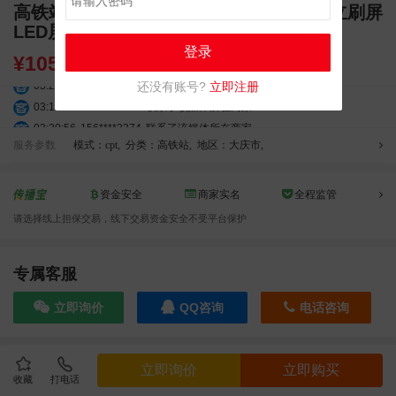
高铁站广告 大庆高铁站广告 大庆西站 独立刷屏
LED屏幕广告
登录
¥
10500.00
03:27:46
181****7631
联系了该媒体所在商家
还没有账号?
立即注册
03:18:49
173****0620
联系了该媒体所在商家
03:20:56
156****3374
联系了该媒体所在商家
服务参数
模式：cpt
,
分类：高铁站
,
地区：大庆市
,
03:42:33
158****0746
联系了该媒体所在商家
01:59:39
189****2617
联系了该媒体所在商家
12:40:20
177****7961
联系了该媒体所在商家
资金安全
商家实名
全程监管
04:12:36
181****8167
联系了该媒体所在商家
请选择线上担保交易，线下交易资金安全不受平台保护
04:16:44
181****0078
联系了该媒体所在商家
01:50:54
192****2334
联系了该媒体所在商家
专属客服
03:40:56
157****6971
联系了该媒体所在商家
10:08:47
155****5272
联系了该媒体所在商家
立即询价
QQ咨询
电话咨询
02:32:27
176****3456
联系了该媒体所在商家
04:09:07
182****6963
联系了该媒体所在商家
11:44:28
130****3379
联系了该媒体所在商家
效果截图
立即询价
立即购买
08:36:41
191****0991
联系了该媒体所在商家
收藏
打电话