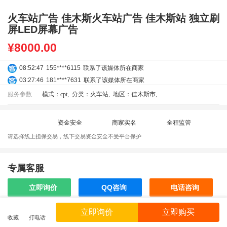
火车站广告 佳木斯火车站广告 佳木斯站 独立刷
屏LED屏幕广告
¥
8000.00
08:52:47
155****6115
联系了该媒体所在商家
03:27:46
181****7631
联系了该媒体所在商家
03:18:49
173****0620
联系了该媒体所在商家
服务参数
模式：cpt
,
分类：火车站
,
地区：佳木斯市
,
03:20:56
156****3374
联系了该媒体所在商家
03:42:33
158****0746
联系了该媒体所在商家
资金安全
商家实名
全程监管
01:59:39
189****2617
联系了该媒体所在商家
请选择线上担保交易，线下交易资金安全不受平台保护
12:40:20
177****7961
联系了该媒体所在商家
04:12:36
181****8167
联系了该媒体所在商家
04:16:44
181****0078
联系了该媒体所在商家
专属客服
01:50:54
192****2334
联系了该媒体所在商家
立即询价
QQ咨询
电话咨询
03:40:56
157****6971
联系了该媒体所在商家
10:08:47
155****5272
联系了该媒体所在商家
立即询价
立即购买
02:32:27
176****3456
联系了该媒体所在商家
收藏
打电话
效果截图
04:09:07
182****6963
联系了该媒体所在商家