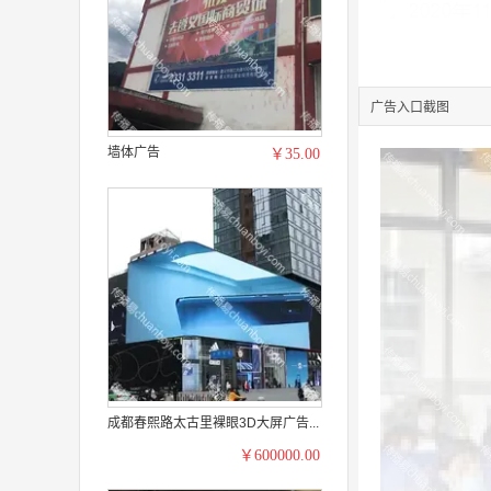
广告入口截图
墙体广告
￥35.00
成都春熙路太古里裸眼3D大屏广告...
￥600000.00