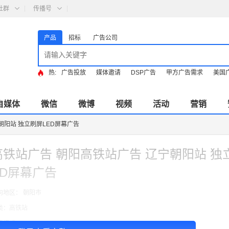
社群
传播号
产品
招标
广告公司
热:
广告投放
媒体邀请
DSP广告
甲方广告需求
美国
自媒体
微信
微博
视频
活动
营销
朝阳站 独立刷屏LED屏幕广告
高铁站广告 朝阳高铁站广告 辽宁朝阳站 独
ED屏幕广告
向地区： 朝阳市
类：高铁站
费模式：cpt