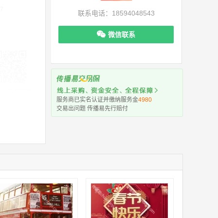
7
联系电话：18594048543
微信联系
机下单更便捷
服务商已实名认证并缴纳服务金
4980
交易出问题 传播易先行赔付