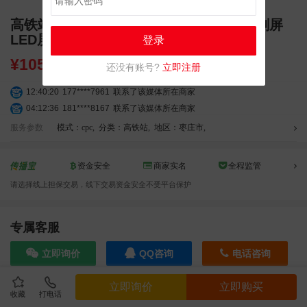
高铁站广告 枣庄高铁站广告 枣庄站 独立刷屏
LED屏幕广告
登录
¥
10500.00
还没有账号?
立即注册
12:40:20
177****7961
联系了该媒体所在商家
04:12:36
181****8167
联系了该媒体所在商家
04:16:44
181****0078
联系了该媒体所在商家
服务参数
模式：cpc
,
分类：高铁站
,
地区：枣庄市
,
01:50:54
192****2334
联系了该媒体所在商家
03:40:56
157****6971
联系了该媒体所在商家
资金安全
商家实名
全程监管
10:08:47
155****5272
联系了该媒体所在商家
请选择线上担保交易，线下交易资金安全不受平台保护
02:32:27
176****3456
联系了该媒体所在商家
04:09:07
182****6963
联系了该媒体所在商家
11:44:28
130****3379
联系了该媒体所在商家
专属客服
08:36:41
191****0991
联系了该媒体所在商家
立即询价
QQ咨询
电话咨询
05:24:34
186****8762
联系了该媒体所在商家
06:11:20
166****9198
联系了该媒体所在商家
立即询价
立即购买
05:17:23
182****1341
联系了该媒体所在商家
收藏
打电话
效果截图
03:00:41
153****4020
联系了该媒体所在商家