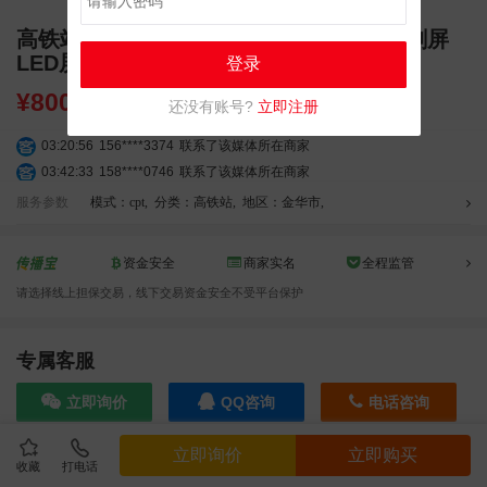
高铁站广告 金华高铁站广告 金华站 独立刷屏
LED屏幕广告
登录
¥
8000.00
还没有账号?
立即注册
03:20:56
156****3374
联系了该媒体所在商家
03:42:33
158****0746
联系了该媒体所在商家
01:59:39
189****2617
联系了该媒体所在商家
服务参数
模式：cpt
,
分类：高铁站
,
地区：金华市
,
12:40:20
177****7961
联系了该媒体所在商家
04:12:36
181****8167
联系了该媒体所在商家
资金安全
商家实名
全程监管
04:16:44
181****0078
联系了该媒体所在商家
请选择线上担保交易，线下交易资金安全不受平台保护
01:50:54
192****2334
联系了该媒体所在商家
03:40:56
157****6971
联系了该媒体所在商家
10:08:47
155****5272
联系了该媒体所在商家
专属客服
02:32:27
176****3456
联系了该媒体所在商家
立即询价
QQ咨询
电话咨询
04:09:07
182****6963
联系了该媒体所在商家
11:44:28
130****3379
联系了该媒体所在商家
立即询价
立即购买
08:36:41
191****0991
联系了该媒体所在商家
收藏
打电话
效果截图
05:24:34
186****8762
联系了该媒体所在商家