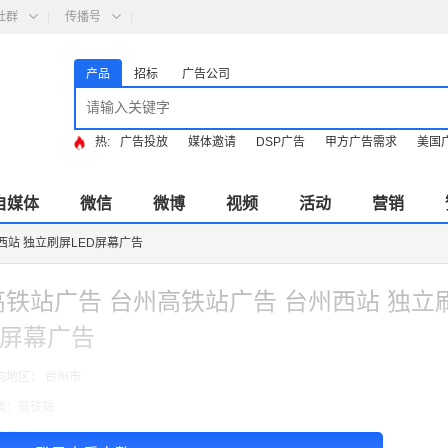
社群
传播号
产品
招标
广告公司
热:
广告投放
媒体邀请
DSP广告
甲方广告需求
美国
自媒体
微信
微博
视频
活动
营销
西站 独立刷屏LED屏幕广告
高铁站广告 台州高铁站广告 台州西站 独立
D屏幕广告
向地区： 台州市
类：高铁站
费模式：cpt