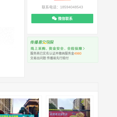
联系电话：18594048543
微信联系
机下单更便捷
服务商已实名认证并缴纳服务金
4980
交易出问题 传播易先行赔付