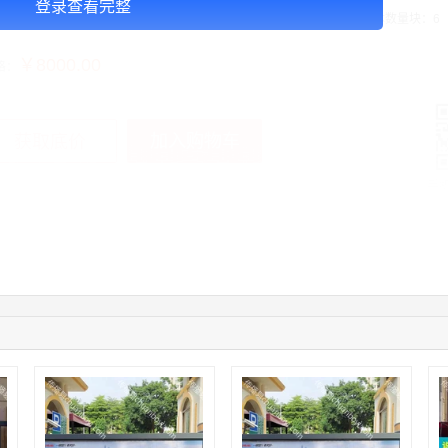
登录查看完整
告投放注意事项：媒体尺寸：2.97*1.34,播出频次：15秒195次/天/ ,块媒体数量块：6
￥8000.00
格：
加入购物车
获取底价
手
08:36:41
191****0991
联系了该媒体所在商家
05:24:34
186****8762
联系了该媒体所在商家
06:11:20
166****9198
联系了该媒体所在商家
05:17:23
182****1341
联系了该媒体所在商家
05:13:40
159****9700
联系了该媒体所在商家
08:52:47
155****6115
联系了该媒体所在商家
03:27:46
181****7631
联系了该媒体所在商家
03:18:49
173****0620
联系了该媒体所在商家
03:20:56
156****3374
联系了该媒体所在商家
03:42:33
158****0746
联系了该媒体所在商家