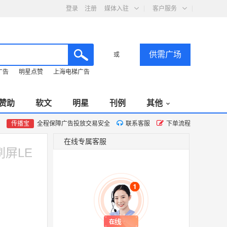
登录
注册
媒体入驻
客户服务
供需广场
或
广告
明星点赞
上海电梯广告
赞助
软文
明星
刊例
其他
传播宝
全程保障广告投放交易安全
联系客服
下单流程
在线专属客服
刷屏LE