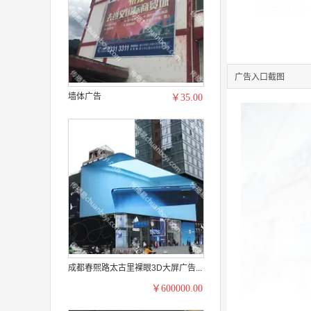
广告入口截图
墙体广告
￥35.00
成都春熙路太古里裸眼3D大屏广告...
￥600000.00