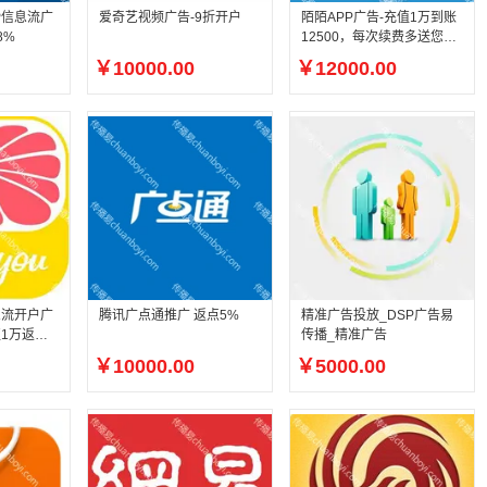
PP信息流广
爱奇艺视频广告-9折开户
陌陌APP广告-充值1万到账
8%
12500，每次续费多送您2
5%返点
￥10000.00
￥12000.00
息流开户广
腾讯广点通推广 返点5%
精准广告投放_DSP广告易
1万返点2
传播_精准广告
￥10000.00
￥5000.00