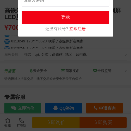
高铁站广告 台州高铁站广告 台州站 独立刷屏
LED屏幕广告
登录
¥
7000.00
还没有账号?
立即注册
03:27:46
181****7631
联系了该媒体所在商家
03:18:49
173****0620
联系了该媒体所在商家
03:20:56
156****3374
联系了该媒体所在商家
03:42:33
158****0746
联系了该媒体所在商家
服务参数
模式：cpt
,
分类：高铁站
,
地区：台州市
,
01:59:39
189****2617
联系了该媒体所在商家
12:40:20
177****7961
联系了该媒体所在商家
资金安全
商家实名
全程监管
04:12:36
181****8167
联系了该媒体所在商家
请选择线上担保交易，线下交易资金安全不受平台保护
04:16:44
181****0078
联系了该媒体所在商家
01:50:54
192****2334
联系了该媒体所在商家
专属客服
03:40:56
157****6971
联系了该媒体所在商家
10:08:47
155****5272
联系了该媒体所在商家
立即询价
QQ咨询
电话咨询
02:32:27
176****3456
联系了该媒体所在商家
04:09:07
182****6963
联系了该媒体所在商家
立即询价
立即购买
11:44:28
130****3379
联系了该媒体所在商家
收藏
打电话
效果截图