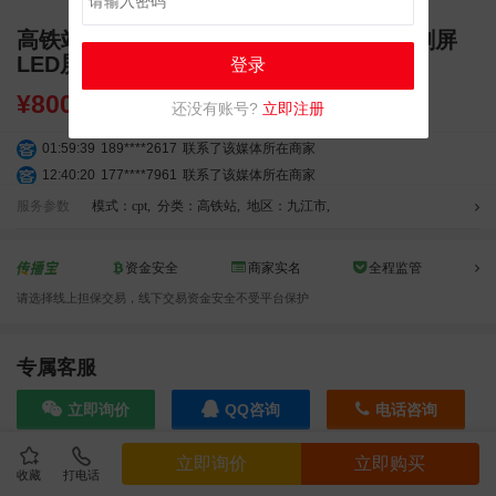
高铁站广告 九江高铁站广告 庐山站 独立刷屏
LED屏幕广告
登录
¥
8000.00
还没有账号?
立即注册
01:59:39
189****2617
联系了该媒体所在商家
12:40:20
177****7961
联系了该媒体所在商家
04:12:36
181****8167
联系了该媒体所在商家
服务参数
模式：cpt
,
分类：高铁站
,
地区：九江市
,
04:16:44
181****0078
联系了该媒体所在商家
01:50:54
192****2334
联系了该媒体所在商家
资金安全
商家实名
全程监管
03:40:56
157****6971
联系了该媒体所在商家
请选择线上担保交易，线下交易资金安全不受平台保护
10:08:47
155****5272
联系了该媒体所在商家
02:32:27
176****3456
联系了该媒体所在商家
04:09:07
182****6963
联系了该媒体所在商家
专属客服
11:44:28
130****3379
联系了该媒体所在商家
立即询价
QQ咨询
电话咨询
08:36:41
191****0991
联系了该媒体所在商家
05:24:34
186****8762
联系了该媒体所在商家
立即询价
立即购买
06:11:20
166****9198
联系了该媒体所在商家
收藏
打电话
效果截图
05:17:23
182****1341
联系了该媒体所在商家