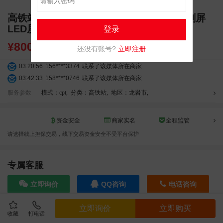
高铁站广告 龙岩高铁站广告 龙岩站 独立刷屏
LED屏幕广告
登录
¥
8000.00
还没有账号?
立即注册
03:20:56
156****3374
联系了该媒体所在商家
03:42:33
158****0746
联系了该媒体所在商家
01:59:39
189****2617
联系了该媒体所在商家
服务参数
模式：cpt
,
分类：高铁站
,
地区：龙岩市
,
12:40:20
177****7961
联系了该媒体所在商家
04:12:36
181****8167
联系了该媒体所在商家
资金安全
商家实名
全程监管
04:16:44
181****0078
联系了该媒体所在商家
请选择线上担保交易，线下交易资金安全不受平台保护
01:50:54
192****2334
联系了该媒体所在商家
03:40:56
157****6971
联系了该媒体所在商家
10:08:47
155****5272
联系了该媒体所在商家
专属客服
02:32:27
176****3456
联系了该媒体所在商家
立即询价
QQ咨询
电话咨询
04:09:07
182****6963
联系了该媒体所在商家
11:44:28
130****3379
联系了该媒体所在商家
立即询价
立即购买
08:36:41
191****0991
联系了该媒体所在商家
收藏
打电话
效果截图
05:24:34
186****8762
联系了该媒体所在商家