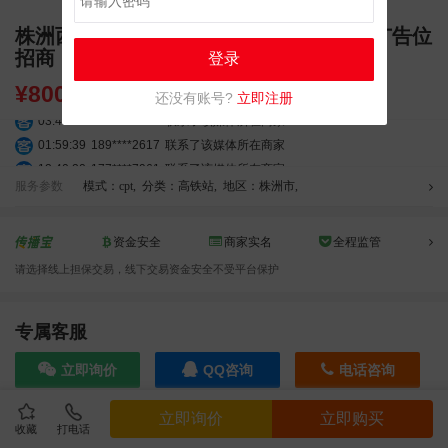
株洲西站高铁 LED 广告 车站独立刷屏屏广告位
招商
登录
¥
8000.00
还没有账号?
立即注册
03:42:33
158****0746
联系了该媒体所在商家
01:59:39
189****2617
联系了该媒体所在商家
12:40:20
177****7961
联系了该媒体所在商家
服务参数
模式：cpt
,
分类：高铁站
,
地区：株洲市
,
04:12:36
181****8167
联系了该媒体所在商家
04:16:44
181****0078
联系了该媒体所在商家
01:50:54
192****2334
联系了该媒体所在商家
资金安全
商家实名
全程监管
03:40:56
157****6971
联系了该媒体所在商家
请选择线上担保交易，线下交易资金安全不受平台保护
10:08:47
155****5272
联系了该媒体所在商家
02:32:27
176****3456
联系了该媒体所在商家
专属客服
04:09:07
182****6963
联系了该媒体所在商家
11:44:28
130****3379
联系了该媒体所在商家
立即询价
QQ咨询
电话咨询
08:36:41
191****0991
联系了该媒体所在商家
05:24:34
186****8762
联系了该媒体所在商家
立即询价
立即购买
06:11:20
166****9198
联系了该媒体所在商家
收藏
打电话
效果截图