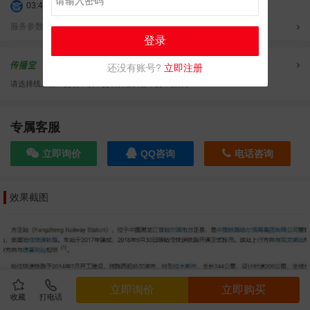
03:42:33
158****0746
联系了该媒体所在商家
01:59:39
189****2617
联系了该媒体所在商家
服务参数
模式：cpt
,
分类：火车站
,
地区：哈尔滨市
,
12:40:20
177****7961
联系了该媒体所在商家
登录
04:12:36
181****8167
联系了该媒体所在商家
资金安全
商家实名
全程监管
还没有账号?
立即注册
04:16:44
181****0078
联系了该媒体所在商家
请选择线上担保交易，线下交易资金安全不受平台保护
01:50:54
192****2334
联系了该媒体所在商家
03:40:56
157****6971
联系了该媒体所在商家
10:08:47
155****5272
联系了该媒体所在商家
专属客服
02:32:27
176****3456
联系了该媒体所在商家
立即询价
QQ咨询
电话咨询
04:09:07
182****6963
联系了该媒体所在商家
11:44:28
130****3379
联系了该媒体所在商家
08:36:41
191****0991
联系了该媒体所在商家
效果截图
05:24:34
186****8762
联系了该媒体所在商家
06:11:20
166****9198
联系了该媒体所在商家
05:17:23
182****1341
联系了该媒体所在商家
05:13:40
159****9700
联系了该媒体所在商家
08:52:47
155****6115
联系了该媒体所在商家
03:27:46
181****7631
联系了该媒体所在商家
立即询价
立即购买
收藏
打电话
03:18:49
173****0620
联系了该媒体所在商家