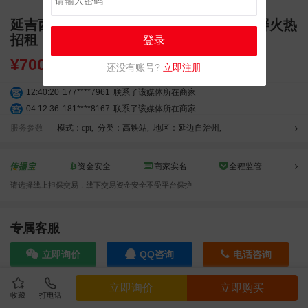
延吉西站候车厅宣传媒介 独立刷屏 LED 屏火热
招租
登录
¥
7000.00
还没有账号?
立即注册
12:40:20
177****7961
联系了该媒体所在商家
04:12:36
181****8167
联系了该媒体所在商家
04:16:44
181****0078
联系了该媒体所在商家
服务参数
模式：cpt
,
分类：高铁站
,
地区：延边自治州
,
01:50:54
192****2334
联系了该媒体所在商家
03:40:56
157****6971
联系了该媒体所在商家
资金安全
商家实名
全程监管
10:08:47
155****5272
联系了该媒体所在商家
请选择线上担保交易，线下交易资金安全不受平台保护
02:32:27
176****3456
联系了该媒体所在商家
04:09:07
182****6963
联系了该媒体所在商家
11:44:28
130****3379
联系了该媒体所在商家
专属客服
08:36:41
191****0991
联系了该媒体所在商家
立即询价
QQ咨询
电话咨询
05:24:34
186****8762
联系了该媒体所在商家
06:11:20
166****9198
联系了该媒体所在商家
立即询价
立即购买
05:17:23
182****1341
联系了该媒体所在商家
收藏
打电话
效果截图
03:00:41
153****4020
联系了该媒体所在商家