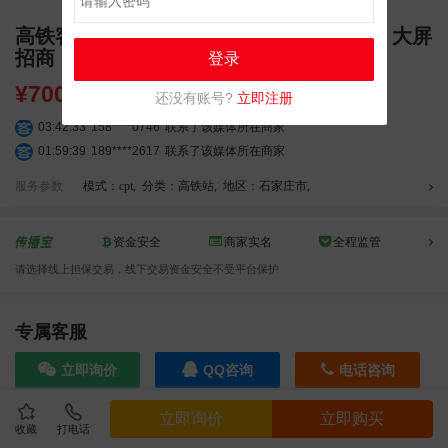
高铁客流宣传点位 高邑西站独立刷屏 LED 大屏
招商
登录
¥
7000.00
还没有账号?
立即注册
03:42:33
158****0746
联系了该媒体所在商家
01:59:39
189****2617
联系了该媒体所在商家
12:40:20
177****7961
联系了该媒体所在商家
服务参数
模式：cpt
,
分类：高铁站
,
地区：石家庄市
,
04:12:36
181****8167
联系了该媒体所在商家
04:16:44
181****0078
联系了该媒体所在商家
资金安全
商家实名
全程监管
01:50:54
192****2334
联系了该媒体所在商家
03:40:56
157****6971
联系了该媒体所在商家
请选择线上担保交易，线下交易资金安全不受平台保护
10:08:47
155****5272
联系了该媒体所在商家
02:32:27
176****3456
联系了该媒体所在商家
专属客服
04:09:07
182****6963
联系了该媒体所在商家
11:44:28
130****3379
联系了该媒体所在商家
立即询价
QQ咨询
电话咨询
08:36:41
191****0991
联系了该媒体所在商家
05:24:34
186****8762
联系了该媒体所在商家
立即询价
立即购买
收藏
打电话
效果截图
06:11:20
166****9198
联系了该媒体所在商家