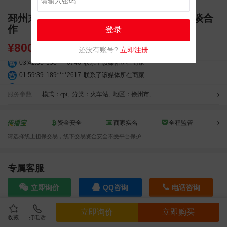
邳州东站商业展示大屏 独立刷屏广告位洽谈合
作
登录
¥
8000.00
还没有账号?
立即注册
03:42:33
158****0746
联系了该媒体所在商家
01:59:39
189****2617
联系了该媒体所在商家
12:40:20
177****7961
联系了该媒体所在商家
服务参数
模式：cpt
,
分类：火车站
,
地区：徐州市
,
04:12:36
181****8167
联系了该媒体所在商家
04:16:44
181****0078
联系了该媒体所在商家
01:50:54
192****2334
联系了该媒体所在商家
资金安全
商家实名
全程监管
03:40:56
157****6971
联系了该媒体所在商家
请选择线上担保交易，线下交易资金安全不受平台保护
10:08:47
155****5272
联系了该媒体所在商家
02:32:27
176****3456
联系了该媒体所在商家
专属客服
04:09:07
182****6963
联系了该媒体所在商家
11:44:28
130****3379
联系了该媒体所在商家
立即询价
QQ咨询
电话咨询
08:36:41
191****0991
联系了该媒体所在商家
05:24:34
186****8762
联系了该媒体所在商家
立即询价
立即购买
收藏
打电话
06:11:20
166****9198
联系了该媒体所在商家
效果截图