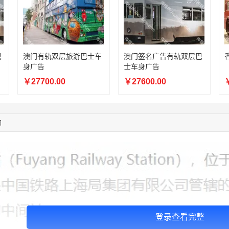
03:18:49
173****0620
联系了该媒体所在商家
03:20:56
156****3374
联系了该媒体所在商家
03:42:33
158****0746
联系了该媒体所在商家
01:59:39
189****2617
联系了该媒体所在商家
12:40:20
177****7961
联系了该媒体所在商家
巴
澳门有轨双层旅游巴士车
澳门签名广告有轨双层巴
身广告
士车身广告
04:12:36
181****8167
联系了该媒体所在商家
04:16:44
181****0078
联系了该媒体所在商家
￥27700.00
￥27600.00
￥
01:50:54
192****2334
联系了该媒体所在商家
03:40:56
157****6971
联系了该媒体所在商家
10:08:47
155****5272
联系了该媒体所在商家
图
02:32:27
176****3456
联系了该媒体所在商家
登录查看完整