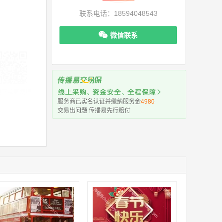
联系电话：18594048543
微信联系
机下单更便捷
服务商已实名认证并缴纳服务金
4980
交易出问题 传播易先行赔付