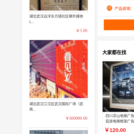
问
产品咨询：
湖北武汉远洋东方镜社区梯外媒体
L...
￥5.00
大家都在找
湖北武汉江汉区武汉国际广场（武
商...
四川凉山电梯广告
￥600000.00
投放电梯框架广
￥120.00