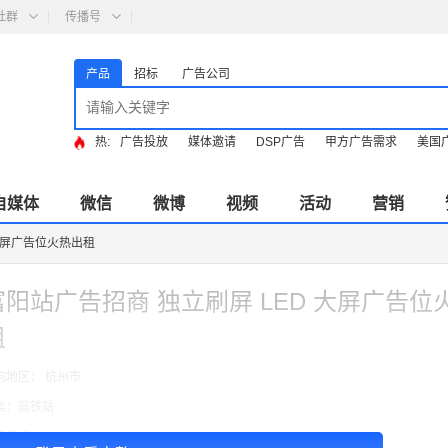
社群
传播号
产品
招标
广告公司
热:
广告投放
媒体邀请
DSP广告
甲方广告需求
美国
自媒体
微信
微博
视频
活动
营销
 大屏广告位火热出租
富阳站广告招商 独立刷屏 LED 大屏广告位
租
向地区： 杭州市
类：高铁站
费模式：cpt