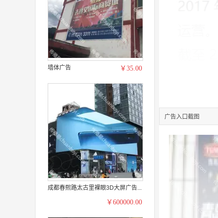
墙体广告
￥35.00
广告入口截图
成都春熙路太古里裸眼3D大屏广告...
￥600000.00