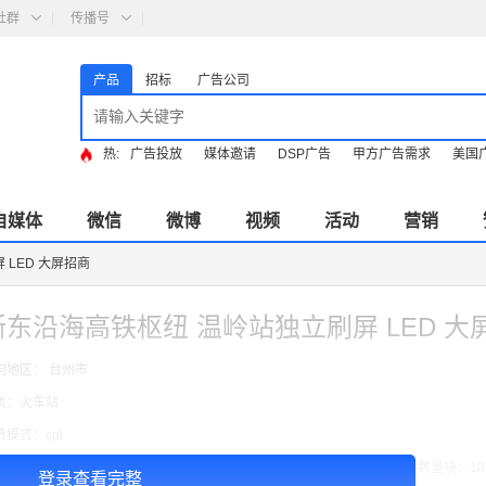
社群
传播号
产品
招标
广告公司
热:
广告投放
媒体邀请
DSP广告
甲方广告需求
美国
自媒体
微信
微博
视频
活动
营销
LED 大屏招商
浙东沿海高铁枢纽 温岭站独立刷屏 LED 大
向地区： 台州市
类：火车站
费模式：cpt
告投放注意事项：媒体尺寸：2.97*1.34,播出频次：15秒195次/天/ ,块媒体数量块：10
登录查看完整