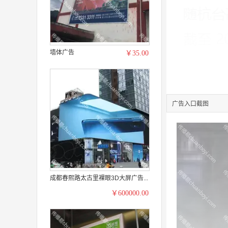
墙体广告
￥35.00
广告入口截图
成都春熙路太古里裸眼3D大屏广告...
￥600000.00