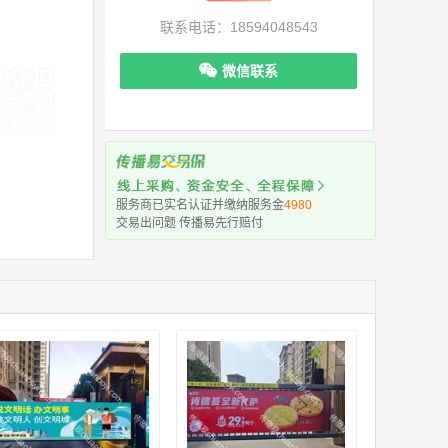
联系电话：18594048543
微信联系
机下单更便捷
服务商已实名认证并缴纳服务金
4980
交易出问题 传播易先行赔付