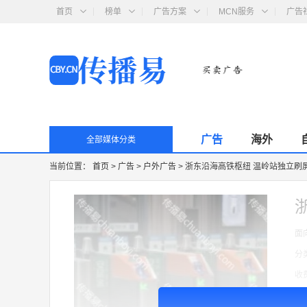
首页
榜单
广告方案
MCN服务
广告
广告
海外
全部媒体分类
当前位置：
首页
>
广告
>
户外广告
>
浙东沿海高铁枢纽 温岭站独立刷屏 
面
分
收
广