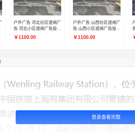
05:17:23
182****1341
联系了该媒体所在商家
05:13:40
159****9700
联系了该媒体所在商家
08:52:47
155****6115
联系了该媒体所在商家
03:27:46
181****7631
联系了该媒体所在商家
广
户外广告 河北社区道闸广
户外广告 山西社区道闸广
放
告 河北小区道闸广告投放
告 山西小区道闸广告投放
03:18:49
173****0620
联系了该媒体所在商家
价格
价格
03:20:56
156****3374
联系了该媒体所在商家
￥1100.00
￥1100.00
￥
03:42:33
158****0746
联系了该媒体所在商家
01:59:39
189****2617
联系了该媒体所在商家
12:40:20
177****7961
联系了该媒体所在商家
图
登录查看完整