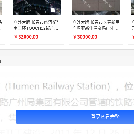
03:20:56
156****3374
联系了该媒体所在商家
03:42:33
158****0746
联系了该媒体所在商家
01:59:39
189****2617
联系了该媒体所在商家
户外大牌 长春市临河街与
户外大牌 长春市长春新民
户
12:40:20
177****7961
联系了该媒体所在商家
虹
南三环TOUCH12街广告
广场亚新生活商场户外广
投放
告投放
04:12:36
181****8167
联系了该媒体所在商家
￥32000.00
￥30000.00
￥
04:16:44
181****0078
联系了该媒体所在商家
01:50:54
192****2334
联系了该媒体所在商家
03:40:56
157****6971
联系了该媒体所在商家
图
10:08:47
155****5272
联系了该媒体所在商家
登录查看完整