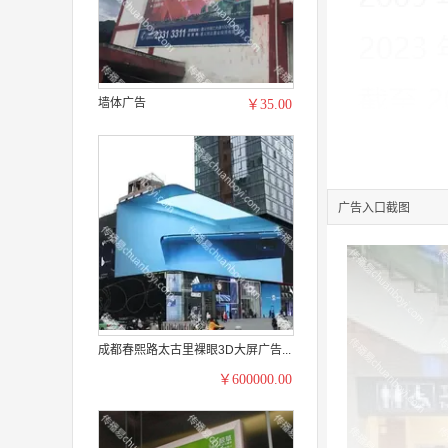
墙体广告
￥35.00
广告入口截图
成都春熙路太古里裸眼3D大屏广告...
￥600000.00