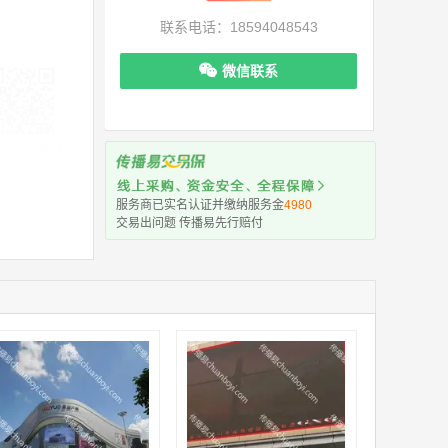
联系电话：18594048543
微信联系
机下单更便捷
服务商已实名认证并缴纳服务金
4980
交易出问题 传播易先行赔付