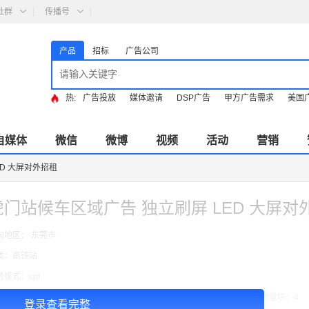
社群
传播号
产品
招标
广告公司
热:
广告投放
媒体邀请
DSP广告
甲方广告需求
美国
自媒体
微信
微博
视频
活动
营销
D 大屏对外招租
虎门站候车区域广告 独立刷屏 LED 大屏对
向地区： 东莞市
类：高铁站
费模式：cpt
告投放注意事项：媒体尺寸：2.5*1.26,播出频次：15秒195次/天/ ,块媒体数量块：4
登录查看完整