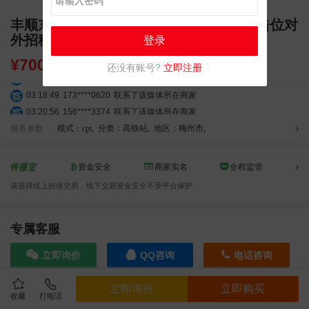
丰顺东站广告招商 独立刷屏 LED 大屏广告位对
外招租
登录
¥
7000.00
还没有账号?
立即注册
03:27:46
181****7631
联系了该媒体所在商家
03:18:49
173****0620
联系了该媒体所在商家
03:20:56
156****3374
联系了该媒体所在商家
03:42:33
158****0746
联系了该媒体所在商家
服务参数
模式：cpt
,
分类：高铁站
,
地区：梅州市
,
01:59:39
189****2617
联系了该媒体所在商家
12:40:20
177****7961
联系了该媒体所在商家
资金安全
商家实名
全程监管
04:12:36
181****8167
联系了该媒体所在商家
请选择线上担保交易，线下交易资金安全不受平台保护
04:16:44
181****0078
联系了该媒体所在商家
01:50:54
192****2334
联系了该媒体所在商家
03:40:56
157****6971
联系了该媒体所在商家
专属客服
10:08:47
155****5272
联系了该媒体所在商家
立即询价
QQ咨询
电话咨询
02:32:27
176****3456
联系了该媒体所在商家
04:09:07
182****6963
联系了该媒体所在商家
立即询价
立即购买
11:44:28
130****3379
联系了该媒体所在商家
收藏
打电话
效果截图
08:36:41
191****0991
联系了该媒体所在商家