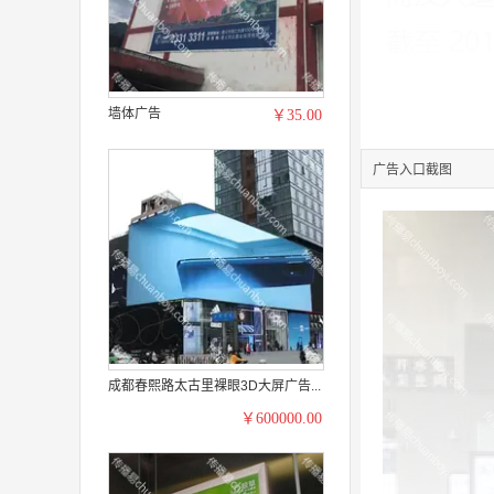
墙体广告
￥35.00
广告入口截图
成都春熙路太古里裸眼3D大屏广告...
￥600000.00