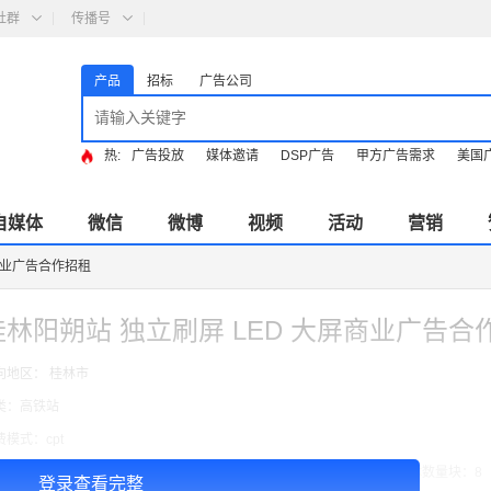
社群
传播号
产品
招标
广告公司
热:
广告投放
媒体邀请
DSP广告
甲方广告需求
美国
自媒体
微信
微博
视频
活动
营销
商业广告合作招租
桂林阳朔站 独立刷屏 LED 大屏商业广告合
向地区： 桂林市
类：高铁站
费模式：cpt
告投放注意事项：媒体尺寸：2.97*1.34,播出频次：15秒195次/天/ ,块媒体数量块：8
登录查看完整