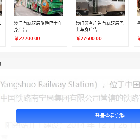
05:13:40
159****9700
联系了该媒体所在商家
08:52:47
155****6115
联系了该媒体所在商家
03:27:46
181****7631
联系了该媒体所在商家
巴
澳门有轨双层旅游巴士车
澳门签名广告有轨双层巴
03:18:49
173****0620
联系了该媒体所在商家
身广告
士车身广告
03:20:56
156****3374
联系了该媒体所在商家
￥27700.00
￥27600.00
￥
03:42:33
158****0746
联系了该媒体所在商家
01:59:39
189****2617
联系了该媒体所在商家
12:40:20
177****7961
联系了该媒体所在商家
04:12:36
181****8167
联系了该媒体所在商家
图
登录查看完整