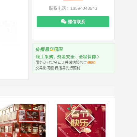
联系电话：18594048543
微信联系
机下单更便捷
服务商已实名认证并缴纳服务金
4980
交易出问题 传播易先行赔付