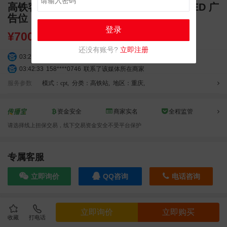
高铁客流黄金曝光位 长寿北站独立刷屏 LED 广
告位
登录
¥
7000.00
还没有账号?
立即注册
03:20:56
156****3374
联系了该媒体所在商家
03:42:33
158****0746
联系了该媒体所在商家
01:59:39
189****2617
联系了该媒体所在商家
服务参数
模式：cpt
,
分类：高铁站
,
地区：重庆
,
12:40:20
177****7961
联系了该媒体所在商家
04:12:36
181****8167
联系了该媒体所在商家
资金安全
商家实名
全程监管
04:16:44
181****0078
联系了该媒体所在商家
请选择线上担保交易，线下交易资金安全不受平台保护
01:50:54
192****2334
联系了该媒体所在商家
03:40:56
157****6971
联系了该媒体所在商家
10:08:47
155****5272
联系了该媒体所在商家
专属客服
02:32:27
176****3456
联系了该媒体所在商家
立即询价
QQ咨询
电话咨询
04:09:07
182****6963
联系了该媒体所在商家
11:44:28
130****3379
联系了该媒体所在商家
08:36:41
191****0991
联系了该媒体所在商家
效果截图
立即询价
立即购买
05:24:34
186****8762
联系了该媒体所在商家
收藏
打电话
06:11:20
166****9198
联系了该媒体所在商家