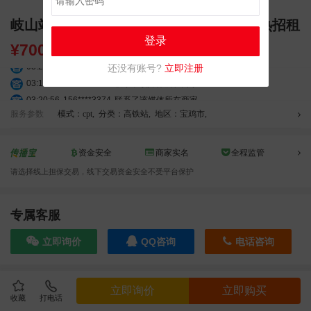
岐山站候车厅广告 独立刷屏 LED 大屏火热招租
登录
¥
7000.00
03:27:46
181****7631
联系了该媒体所在商家
还没有账号?
立即注册
03:18:49
173****0620
联系了该媒体所在商家
03:20:56
156****3374
联系了该媒体所在商家
03:42:33
158****0746
联系了该媒体所在商家
服务参数
模式：cpt
,
分类：高铁站
,
地区：宝鸡市
,
01:59:39
189****2617
联系了该媒体所在商家
12:40:20
177****7961
联系了该媒体所在商家
资金安全
商家实名
全程监管
04:12:36
181****8167
联系了该媒体所在商家
请选择线上担保交易，线下交易资金安全不受平台保护
04:16:44
181****0078
联系了该媒体所在商家
01:50:54
192****2334
联系了该媒体所在商家
专属客服
03:40:56
157****6971
联系了该媒体所在商家
10:08:47
155****5272
联系了该媒体所在商家
立即询价
QQ咨询
电话咨询
02:32:27
176****3456
联系了该媒体所在商家
04:09:07
182****6963
联系了该媒体所在商家
11:44:28
130****3379
联系了该媒体所在商家
效果截图
立即询价
立即购买
08:36:41
191****0991
联系了该媒体所在商家
收藏
打电话