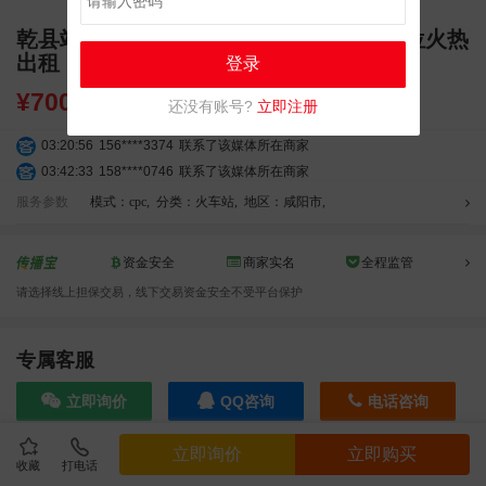
乾县站广告招商 独立刷屏 LED 大屏广告位火热
出租
登录
¥
7000.00
还没有账号?
立即注册
03:20:56
156****3374
联系了该媒体所在商家
03:42:33
158****0746
联系了该媒体所在商家
01:59:39
189****2617
联系了该媒体所在商家
服务参数
模式：cpc
,
分类：火车站
,
地区：咸阳市
,
12:40:20
177****7961
联系了该媒体所在商家
04:12:36
181****8167
联系了该媒体所在商家
资金安全
商家实名
全程监管
04:16:44
181****0078
联系了该媒体所在商家
请选择线上担保交易，线下交易资金安全不受平台保护
01:50:54
192****2334
联系了该媒体所在商家
03:40:56
157****6971
联系了该媒体所在商家
10:08:47
155****5272
联系了该媒体所在商家
专属客服
02:32:27
176****3456
联系了该媒体所在商家
立即询价
QQ咨询
电话咨询
04:09:07
182****6963
联系了该媒体所在商家
11:44:28
130****3379
联系了该媒体所在商家
立即询价
立即购买
08:36:41
191****0991
联系了该媒体所在商家
收藏
打电话
效果截图
05:24:34
186****8762
联系了该媒体所在商家