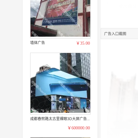
广告入口截图
墙体广告
￥35.00
成都春熙路太古里裸眼3D大屏广告...
￥600000.00