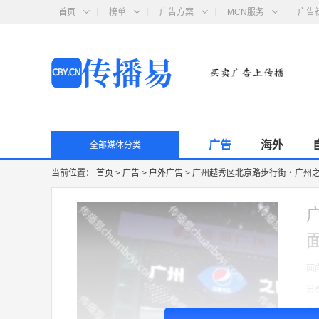
首页
榜单
广告方案
MCN服务
广告
广告
海外
全部媒体分类
当前位置：
首页
>
广告
>
户外广告
>
广州越秀区北京路步行街・广州之眼
面
面
分
收