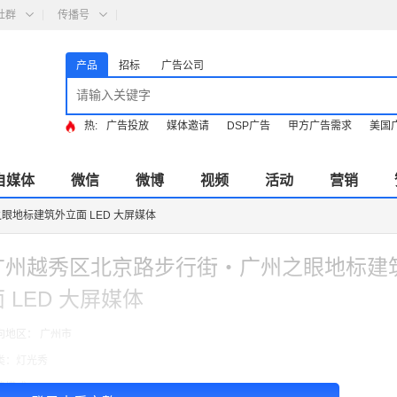
社群
传播号
产品
招标
广告公司
热:
广告投放
媒体邀请
DSP广告
甲方广告需求
美国
自媒体
微信
微博
视频
活动
营销
地标建筑外立面 LED 大屏媒体
广州越秀区北京路步行街・广州之眼地标建
 LED 大屏媒体
向地区： 广州市
类：灯光秀
费模式：cpt