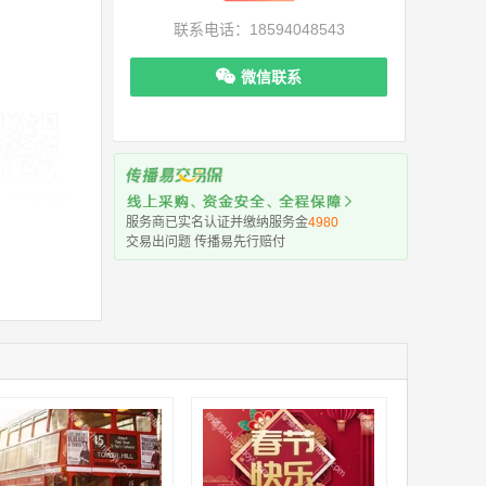
联系电话：18594048543
微信联系
机下单更便捷
服务商已实名认证并缴纳服务金
4980
交易出问题 传播易先行赔付