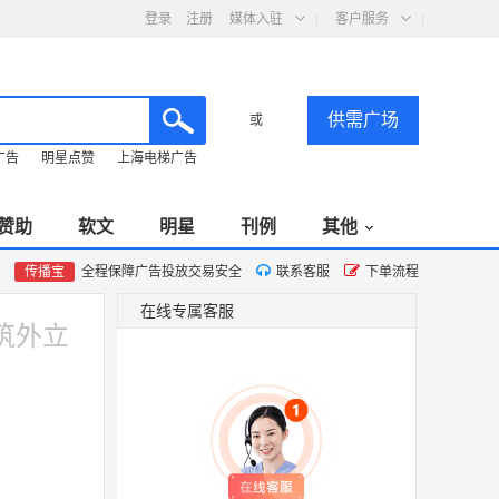
登录
注册
媒体入驻
客户服务
供需广场
或
广告
明星点赞
上海电梯广告
赞助
软文
明星
刊例
其他
传播宝
全程保障广告投放交易安全
联系客服
下单流程
在线专属客服
筑外立