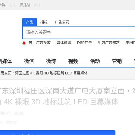
社群
传播号
产品
招标
广告公司
热:
广告投放
媒体邀请
DSP广告
甲方广告需求
美国
自媒体
微信
微博
视频
活动
营销
面・湾区之窗 4K 裸眼 3D 地标建筑 LED 巨幕媒体
广东深圳福田区深南大道广电大厦南立面・
 4K 裸眼 3D 地标建筑 LED 巨幕媒体
向地区： 深圳市
类：裸眼3D
费模式：cpt