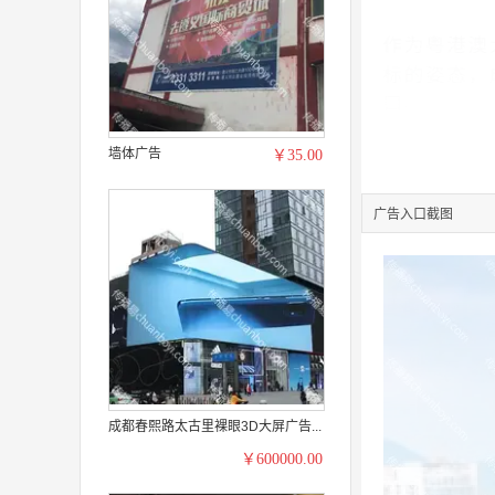
墙体广告
￥35.00
广告入口截图
成都春熙路太古里裸眼3D大屏广告...
￥600000.00