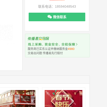
联系电话：18594048543
微信联系
机下单更便捷
服务商已实名认证并缴纳服务金
4980
交易出问题 传播易先行赔付