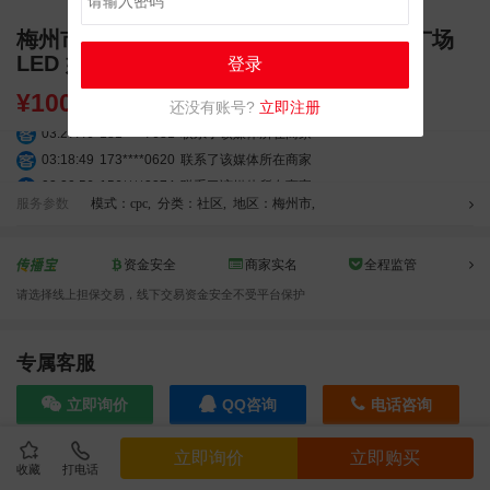
梅州市梅县人民南路府前大道交叉口人民广场
LED 媒体屏介绍
登录
¥
10000.00
还没有账号?
立即注册
03:27:46
181****7631
联系了该媒体所在商家
03:18:49
173****0620
联系了该媒体所在商家
03:20:56
156****3374
联系了该媒体所在商家
服务参数
模式：cpc
,
分类：社区
,
地区：梅州市
,
03:42:33
158****0746
联系了该媒体所在商家
01:59:39
189****2617
联系了该媒体所在商家
12:40:20
177****7961
联系了该媒体所在商家
资金安全
商家实名
全程监管
04:12:36
181****8167
联系了该媒体所在商家
请选择线上担保交易，线下交易资金安全不受平台保护
04:16:44
181****0078
联系了该媒体所在商家
01:50:54
192****2334
联系了该媒体所在商家
专属客服
03:40:56
157****6971
联系了该媒体所在商家
10:08:47
155****5272
联系了该媒体所在商家
立即询价
QQ咨询
电话咨询
02:32:27
176****3456
联系了该媒体所在商家
04:09:07
182****6963
联系了该媒体所在商家
立即询价
立即购买
11:44:28
130****3379
联系了该媒体所在商家
收藏
打电话
效果截图