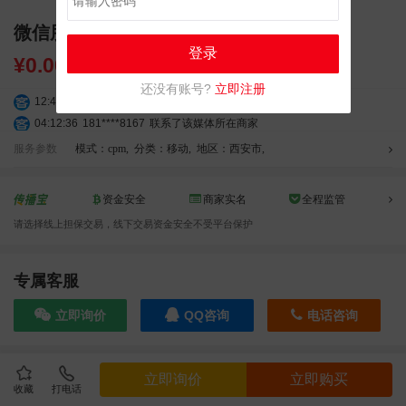
微信朋友圈广告-西安商户推广
登录
¥
0.00
还没有账号?
立即注册
12:40:20
177****7961
联系了该媒体所在商家
04:12:36
181****8167
联系了该媒体所在商家
04:16:44
181****0078
联系了该媒体所在商家
服务参数
模式：cpm
,
分类：移动
,
地区：西安市
,
01:50:54
192****2334
联系了该媒体所在商家
03:40:56
157****6971
联系了该媒体所在商家
资金安全
商家实名
全程监管
10:08:47
155****5272
联系了该媒体所在商家
请选择线上担保交易，线下交易资金安全不受平台保护
02:32:27
176****3456
联系了该媒体所在商家
04:09:07
182****6963
联系了该媒体所在商家
11:44:28
130****3379
联系了该媒体所在商家
专属客服
08:36:41
191****0991
联系了该媒体所在商家
立即询价
QQ咨询
电话咨询
05:24:34
186****8762
联系了该媒体所在商家
06:11:20
166****9198
联系了该媒体所在商家
05:17:23
182****1341
联系了该媒体所在商家
效果截图
立即询价
立即购买
03:00:41
153****4020
联系了该媒体所在商家
收藏
打电话