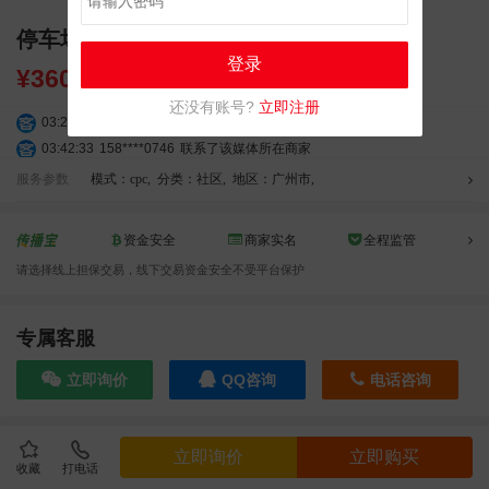
停车场或小区出入口道闸
登录
¥
3600.00
还没有账号?
立即注册
03:20:56
156****3374
联系了该媒体所在商家
03:42:33
158****0746
联系了该媒体所在商家
01:59:39
189****2617
联系了该媒体所在商家
服务参数
模式：cpc
,
分类：社区
,
地区：广州市
,
12:40:20
177****7961
联系了该媒体所在商家
04:12:36
181****8167
联系了该媒体所在商家
资金安全
商家实名
全程监管
04:16:44
181****0078
联系了该媒体所在商家
请选择线上担保交易，线下交易资金安全不受平台保护
01:50:54
192****2334
联系了该媒体所在商家
03:40:56
157****6971
联系了该媒体所在商家
10:08:47
155****5272
联系了该媒体所在商家
专属客服
02:32:27
176****3456
联系了该媒体所在商家
立即询价
QQ咨询
电话咨询
04:09:07
182****6963
联系了该媒体所在商家
11:44:28
130****3379
联系了该媒体所在商家
08:36:41
191****0991
联系了该媒体所在商家
效果截图
立即询价
立即购买
05:24:34
186****8762
联系了该媒体所在商家
收藏
打电话