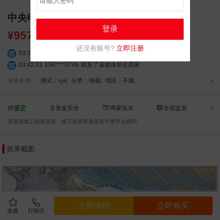
中央电视台1套新闻联播前
登录
¥
95760.00
还没有账号?
立即注册
03:20:56
156****3374
联系了该媒体所在商家
03:42:33
158****0746
联系了该媒体所在商家
01:59:39
189****2617
联系了该媒体所在商家
服务参数
模式：cpd
,
分类：电视
,
地区：不限
,
12:40:20
177****7961
联系了该媒体所在商家
04:12:36
181****8167
联系了该媒体所在商家
资金安全
商家实名
全程监管
04:16:44
181****0078
联系了该媒体所在商家
01:50:54
192****2334
联系了该媒体所在商家
请选择线上担保交易，线下交易资金安全不受平台保护
03:40:56
157****6971
联系了该媒体所在商家
10:08:47
155****5272
联系了该媒体所在商家
效果截图
02:32:27
176****3456
联系了该媒体所在商家
04:09:07
182****6963
联系了该媒体所在商家
11:44:28
130****3379
联系了该媒体所在商家
08:36:41
191****0991
联系了该媒体所在商家
05:24:34
186****8762
联系了该媒体所在商家
立即询价
立即购买
收藏
打电话
06:11:20
166****9198
联系了该媒体所在商家