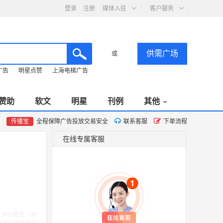
登录
注册
媒体入驻
客户服务
供需广场
或
广告
明星点赞
上海电梯广告
赞助
软文
明星
刊例
其他
传播宝
全程保障广告投放交易安全
联系客服
下单流程
在线专属客服
JPG格式（JP