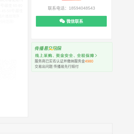
MOV等常用TV
\最佳 60-80
联系电话：18594048543
45-50号\最佳
和图片播放顺序
微信联系
时间范围）
服务商已实名认证并缴纳服务金
4980
交易出问题 传播易先行赔付
机下单更便捷