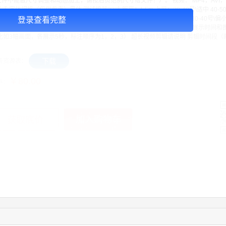
文件不能做尺寸调整和动态加工，请按后页范例尺寸给文件！）。 视频： MP4，AVI，
式 字体规格（仅供参考）黑体.测试机器22寸.距离1-1.5m 上屏：30-40号\适中 40-50号
\偏大（副标等内容） 80-110号\适合主标题等 *注：最小30号字体 下屏：30-40号\偏小 
登录查看完整
0-60号\偏大（标题等内容） *注：最小30号字体 多组画面组合请说明 每幅展示时间
比如3幅画面，各展示5秒，标注顺序为1，2，3） 超长视频剪辑请说明 剪辑时间段（
下载
告资源表：
￥80.00
格：
加入购物车
获取底价
手
03:40:56
157****6971
联系了该媒体所在商家
10:08:47
155****5272
联系了该媒体所在商家
02:32:27
176****3456
联系了该媒体所在商家
04:09:07
182****6963
联系了该媒体所在商家
11:44:28
130****3379
联系了该媒体所在商家