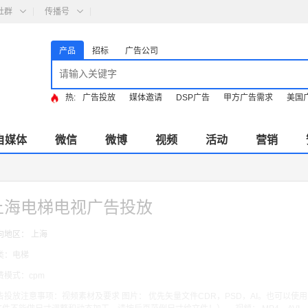
社群
传播号
产品
招标
广告公司
热:
广告投放
媒体邀请
DSP广告
甲方广告需求
美国
自媒体
微信
微博
视频
活动
营销
上海电梯电视广告投放
向地区： 上海
类：电梯
费模式：cpm
告投放注意事项：视频素材及要求 图片： 优先矢量文件CDR，PSD，AI。也可以使用 