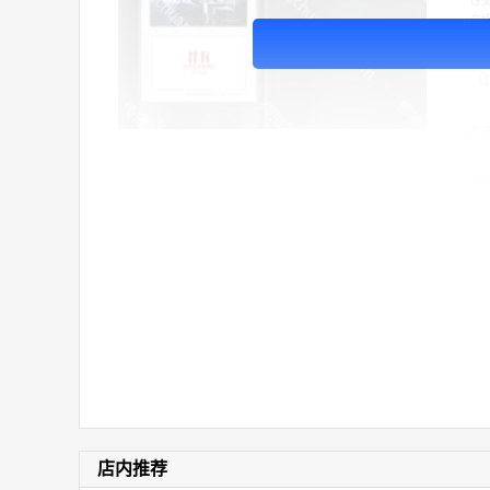
G
C格
号
5
（
广
价
店内推荐