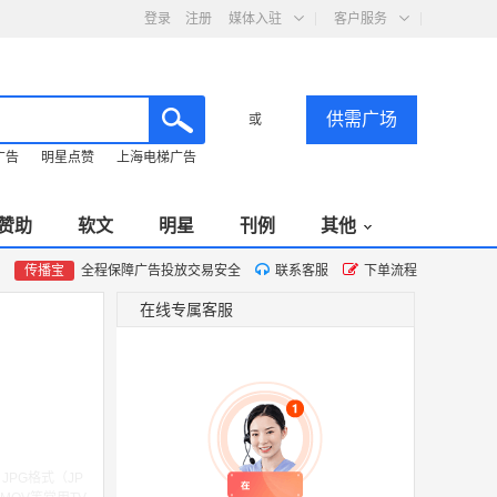
登录
注册
媒体入驻
客户服务
供需广场
或
广告
明星点赞
上海电梯广告
赞助
软文
明星
刊例
其他
传播宝
全程保障广告投放交易安全
联系客服
下单流程
在线专属客服
JPG格式（JP