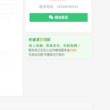
MOV等常用TV
\最佳 60-80
联系电话：18594048543
45-50号\最佳
和图片播放顺序
微信联系
时间范围）
服务商已实名认证并缴纳服务金
4980
交易出问题 传播易先行赔付
机下单更便捷