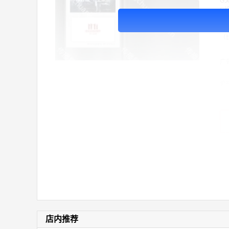
G
C格
号
5
（
广
价
店内推荐