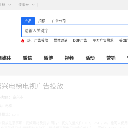
社群
传播号
产品
招标
广告公司
热:
广告投放
媒体邀请
DSP广告
甲方广告需求
美国
自媒体
微信
微博
视频
活动
营销
嘉兴电梯电视广告投放
向地区： 嘉兴市
类：电梯
费模式：cpm
告投放注意事项：视频素材及要求 图片： 优先矢量文件CDR，PSD，AI。也可以使用 