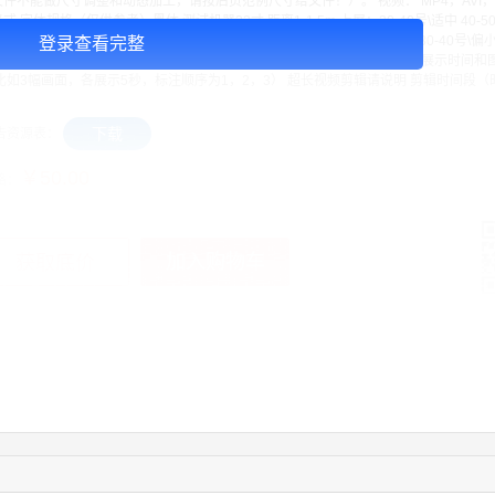
文件不能做尺寸调整和动态加工，请按后页范例尺寸给文件！）。 视频： MP4，AVI，
式 字体规格（仅供参考）黑体.测试机器22寸.距离1-1.5m 上屏：30-40号\适中 40-50号
\偏大（副标等内容） 80-110号\适合主标题等 *注：最小30号字体 下屏：30-40号\偏小 
登录查看完整
0-60号\偏大（标题等内容） *注：最小30号字体 多组画面组合请说明 每幅展示时间
比如3幅画面，各展示5秒，标注顺序为1，2，3） 超长视频剪辑请说明 剪辑时间段（
下载
告资源表：
￥50.00
格：
加入购物车
获取底价
手
03:40:56
157****6971
联系了该媒体所在商家
10:08:47
155****5272
联系了该媒体所在商家
02:32:27
176****3456
联系了该媒体所在商家
04:09:07
182****6963
联系了该媒体所在商家
11:44:28
130****3379
联系了该媒体所在商家