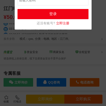
江门电梯电视广告投放
登录
¥
50.00
03:27:46
181****7631
联系了该媒体所在商家
还没有账号?
立即注册
03:18:49
173****0620
联系了该媒体所在商家
03:20:56
156****3374
联系了该媒体所在商家
服务参数
模式：cpm
,
分类：电梯
,
地区：江门市
,
03:42:33
158****0746
联系了该媒体所在商家
01:59:39
189****2617
联系了该媒体所在商家
12:40:20
177****7961
联系了该媒体所在商家
资金安全
商家实名
全程监管
04:12:36
181****8167
联系了该媒体所在商家
请选择线上担保交易，线下交易资金安全不受平台保护
04:16:44
181****0078
联系了该媒体所在商家
01:50:54
192****2334
联系了该媒体所在商家
专属客服
03:40:56
157****6971
联系了该媒体所在商家
10:08:47
155****5272
联系了该媒体所在商家
立即询价
QQ咨询
电话咨询
02:32:27
176****3456
联系了该媒体所在商家
04:09:07
182****6963
联系了该媒体所在商家
11:44:28
130****3379
联系了该媒体所在商家
效果截图
立即询价
立即购买
收藏
打电话
08:36:41
191****0991
联系了该媒体所在商家