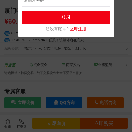
厦门电梯电视广告投放
登录
¥
60.00
还没有账号?
立即注册
01:59:39
189****2617
联系了该媒体所在商家
12:40:20
177****7961
联系了该媒体所在商家
04:12:36
181****8167
联系了该媒体所在商家
服务参数
模式：cpm
,
分类：电梯
,
地区：厦门市
,
04:16:44
181****0078
联系了该媒体所在商家
01:50:54
192****2334
联系了该媒体所在商家
资金安全
商家实名
全程监管
03:40:56
157****6971
联系了该媒体所在商家
请选择线上担保交易，线下交易资金安全不受平台保护
10:08:47
155****5272
联系了该媒体所在商家
02:32:27
176****3456
联系了该媒体所在商家
04:09:07
182****6963
联系了该媒体所在商家
专属客服
11:44:28
130****3379
联系了该媒体所在商家
立即询价
QQ咨询
电话咨询
08:36:41
191****0991
联系了该媒体所在商家
05:24:34
186****8762
联系了该媒体所在商家
06:11:20
166****9198
联系了该媒体所在商家
效果截图
立即询价
立即购买
05:17:23
182****1341
联系了该媒体所在商家
收藏
打电话