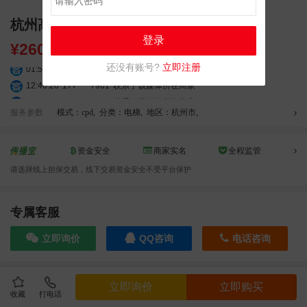
杭州高端小区电梯广告-分众资源低至2折
登录
¥
260.00
还没有账号?
立即注册
01:59:39
189****2617
联系了该媒体所在商家
12:40:20
177****7961
联系了该媒体所在商家
04:12:36
181****8167
联系了该媒体所在商家
服务参数
模式：cpd
,
分类：电梯
,
地区：杭州市
,
04:16:44
181****0078
联系了该媒体所在商家
01:50:54
192****2334
联系了该媒体所在商家
03:40:56
157****6971
联系了该媒体所在商家
资金安全
商家实名
全程监管
10:08:47
155****5272
联系了该媒体所在商家
请选择线上担保交易，线下交易资金安全不受平台保护
02:32:27
176****3456
联系了该媒体所在商家
04:09:07
182****6963
联系了该媒体所在商家
专属客服
11:44:28
130****3379
联系了该媒体所在商家
08:36:41
191****0991
联系了该媒体所在商家
立即询价
QQ咨询
电话咨询
05:24:34
186****8762
联系了该媒体所在商家
06:11:20
166****9198
联系了该媒体所在商家
05:17:23
182****1341
联系了该媒体所在商家
效果截图
立即询价
立即购买
收藏
打电话
03:00:41
153****4020
联系了该媒体所在商家