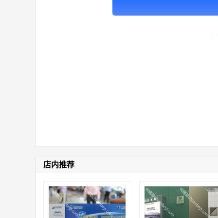
广
价
店内推荐