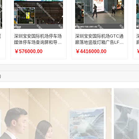
06:11:20
166****9198
联系了该媒体所在商家
05:17:23
182****1341
联系了该媒体所在商家
05:13:40
159****9700
联系了该媒体所在商家
08:52:47
155****6115
联系了该媒体所在商家
03:27:46
181****7631
联系了该媒体所在商家
域
深圳宝安国际机场停车场
深圳宝安国际机场GTC通
03:18:49
173****0620
联系了该媒体所在商家
媒体停车场查询屏和导引
廊落地竖版灯箱广告LF0
屏广告（一年）
1+02（一年）
03:20:56
156****3374
联系了该媒体所在商家
￥576000.00
￥4416000.00
￥
03:42:33
158****0746
联系了该媒体所在商家
01:59:39
189****2617
联系了该媒体所在商家
12:40:20
177****7961
联系了该媒体所在商家
图
04:12:36
181****8167
联系了该媒体所在商家