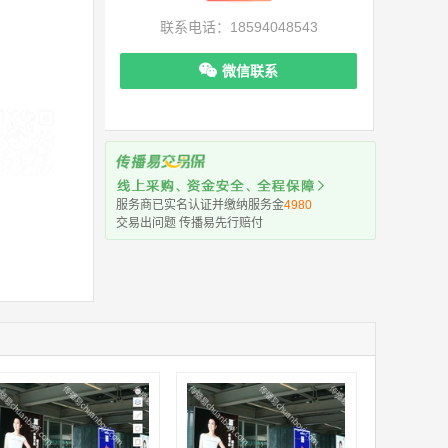
联系电话：18594048543
微信联系
机下单更便捷
服务商已实名认证并缴纳服务金
4980
交易出问题 传播易先行赔付