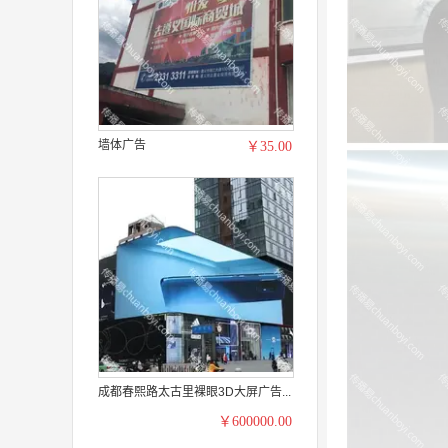
墙体广告
￥35.00
成都春熙路太古里裸眼3D大屏广告...
￥600000.00