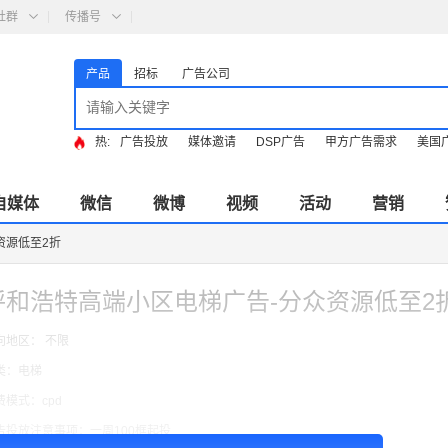
社群
传播号
产品
招标
广告公司
热:
广告投放
媒体邀请
DSP广告
甲方广告需求
美国
自媒体
微信
微博
视频
活动
营销
资源低至2折
呼和浩特高端小区电梯广告-分众资源低至2
向地区： 不限
类：电梯
费模式：cpd
告投放注意事项：一周100框起投