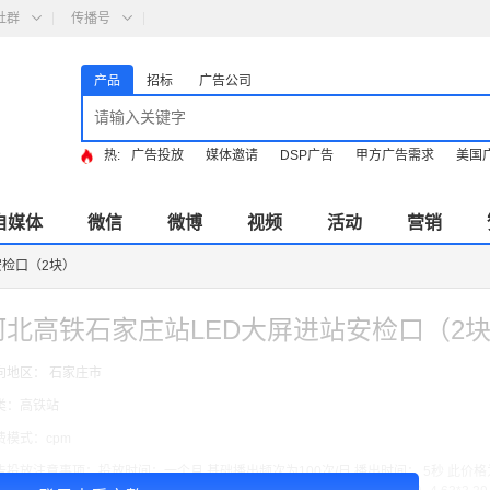
社群
传播号
产品
招标
广告公司
热:
广告投放
媒体邀请
DSP广告
甲方广告需求
美国
自媒体
微信
微博
视频
活动
营销
安检口（2块）
河北高铁石家庄站LED大屏进站安检口（2
向地区： 石家庄市
类：高铁站
费模式：cpm
告投放注意事项：投放时间：一个月 基础播出频次为100次/日 播出时间： 5秒 此价格