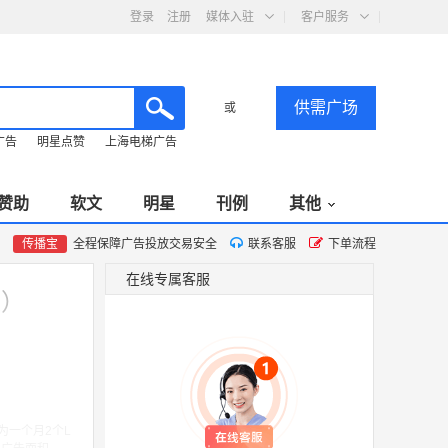
登录
注册
媒体入驻
客户服务
供需广场
或
广告
明星点赞
上海电梯广告
赞助
软文
明星
刊例
其他
传播宝
全程保障广告投放交易安全
联系客服
下单流程
在线专属客服
块）
为一个月2个L