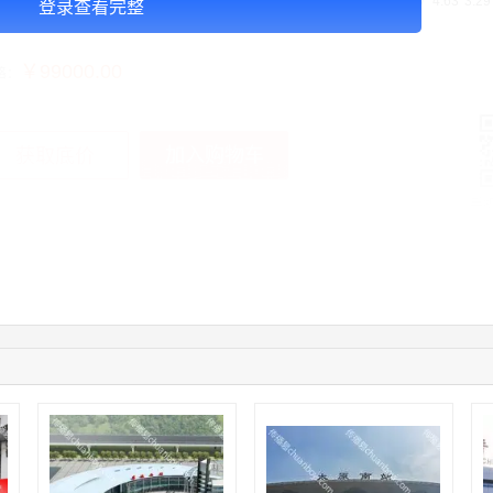
D大屏联播的价（不可拆分） 2块屏幕联播 广告占用比例 1/3 广告尺寸（m）4.63*3.2
登录查看完整
）15.23
￥99000.00
格：
加入购物车
获取底价
手
12:40:20
177****7961
联系了该媒体所在商家
04:12:36
181****8167
联系了该媒体所在商家
04:16:44
181****0078
联系了该媒体所在商家
01:50:54
192****2334
联系了该媒体所在商家
03:40:56
157****6971
联系了该媒体所在商家
10:08:47
155****5272
联系了该媒体所在商家
02:32:27
176****3456
联系了该媒体所在商家
04:09:07
182****6963
联系了该媒体所在商家
11:44:28
130****3379
联系了该媒体所在商家