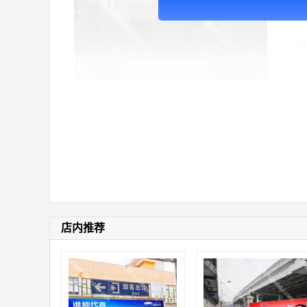
E
（㎡
价
店内推荐