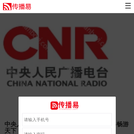
中央人民广播电视台中国交通广播FM99.6-畅游
天下 （15秒广告）