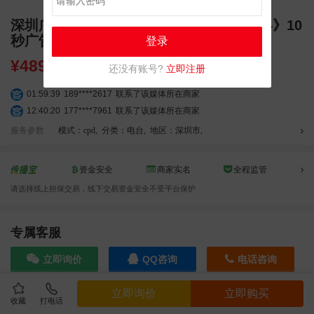
深圳广播电台先锋898 FM89.8-《爱乐无界》10
秒广告
登录
¥
489.60
还没有账号?
立即注册
01:59:39
189****2617
联系了该媒体所在商家
12:40:20
177****7961
联系了该媒体所在商家
04:12:36
181****8167
联系了该媒体所在商家
服务参数
模式：cpd
,
分类：电台
,
地区：深圳市
,
04:16:44
181****0078
联系了该媒体所在商家
01:50:54
192****2334
联系了该媒体所在商家
资金安全
商家实名
全程监管
03:40:56
157****6971
联系了该媒体所在商家
请选择线上担保交易，线下交易资金安全不受平台保护
10:08:47
155****5272
联系了该媒体所在商家
02:32:27
176****3456
联系了该媒体所在商家
04:09:07
182****6963
联系了该媒体所在商家
专属客服
11:44:28
130****3379
联系了该媒体所在商家
立即询价
QQ咨询
电话咨询
08:36:41
191****0991
联系了该媒体所在商家
05:24:34
186****8762
联系了该媒体所在商家
立即询价
立即购买
06:11:20
166****9198
联系了该媒体所在商家
收藏
打电话
效果截图
05:17:23
182****1341
联系了该媒体所在商家