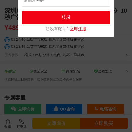
深圳广播电台先锋898 FM89.8-《明白说法》10
秒广告
登录
¥
489.60
还没有账号?
立即注册
03:27:46
181****7631
联系了该媒体所在商家
03:18:49
173****0620
联系了该媒体所在商家
03:20:56
156****3374
联系了该媒体所在商家
服务参数
模式：cpd
,
分类：电台
,
地区：深圳市
,
03:42:33
158****0746
联系了该媒体所在商家
01:59:39
189****2617
联系了该媒体所在商家
资金安全
商家实名
全程监管
12:40:20
177****7961
联系了该媒体所在商家
请选择线上担保交易，线下交易资金安全不受平台保护
04:12:36
181****8167
联系了该媒体所在商家
03:23:40
136****6152
联系了该媒体所在商家
04:16:44
181****0078
联系了该媒体所在商家
专属客服
01:50:54
192****2334
联系了该媒体所在商家
立即询价
QQ咨询
电话咨询
03:40:56
157****6971
联系了该媒体所在商家
10:08:47
155****5272
联系了该媒体所在商家
立即询价
立即购买
02:32:27
176****3456
联系了该媒体所在商家
收藏
打电话
效果截图
04:09:07
182****6963
联系了该媒体所在商家