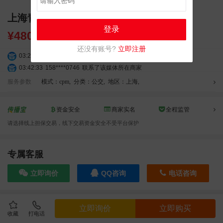
上海青浦城区公交候车亭（一个月）
登录
¥
4800.00
还没有账号?
立即注册
03:20:56
156****3374
联系了该媒体所在商家
03:42:33
158****0746
联系了该媒体所在商家
01:59:39
189****2617
联系了该媒体所在商家
服务参数
模式：cpm
,
分类：公交
,
地区：上海
,
12:40:20
177****7961
联系了该媒体所在商家
04:12:36
181****8167
联系了该媒体所在商家
资金安全
商家实名
全程监管
04:16:44
181****0078
联系了该媒体所在商家
请选择线上担保交易，线下交易资金安全不受平台保护
01:50:54
192****2334
联系了该媒体所在商家
03:40:56
157****6971
联系了该媒体所在商家
10:08:47
155****5272
联系了该媒体所在商家
专属客服
02:32:27
176****3456
联系了该媒体所在商家
立即询价
QQ咨询
电话咨询
04:09:07
182****6963
联系了该媒体所在商家
11:44:28
130****3379
联系了该媒体所在商家
08:36:41
191****0991
联系了该媒体所在商家
效果截图
立即询价
立即购买
05:24:34
186****8762
联系了该媒体所在商家
收藏
打电话