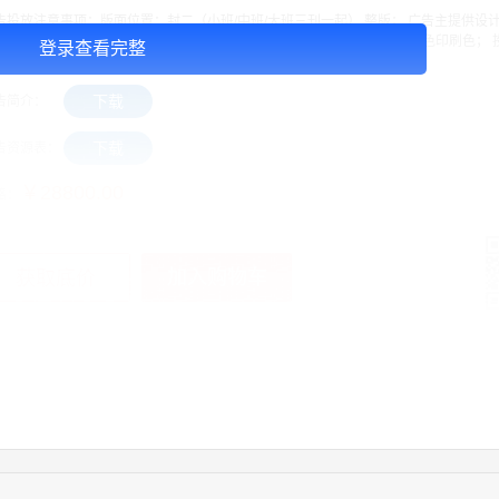
告投放注意事项：版面位置：封二（小班/中班/大班三刊一起） 整版； 广告主提供设
； 图片要求JPG格式，像素300以上，尺寸：216mm*291mm，CMYK四色印刷色；
登录查看完整
 发行量：530000/月 详情请下载广告资源表。
下载
告简介：
下载
告资源表：
￥28800.00
格：
加入购物车
获取底价
手
04:16:44
181****0078
联系了该媒体所在商家
01:50:54
192****2334
联系了该媒体所在商家
03:40:56
157****6971
联系了该媒体所在商家
10:08:47
155****5272
联系了该媒体所在商家
02:32:27
176****3456
联系了该媒体所在商家