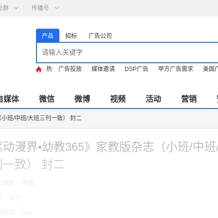
社群
传播号
产品
招标
广告公司
热:
广告投放
媒体邀请
DSP广告
甲方广告需求
美国
自媒体
微信
微博
视频
活动
营销
（小班/中班/大班三刊一致） 封二
《动漫界•幼教365》家教版杂志（小班/中班
刊一致） 封二
向地区： 不限
类：杂志
费模式：cpm