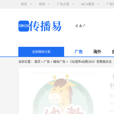
首页
榜单
广告方案
MCN服务
广告
广告
海外
全部媒体分类
当前位置：
首页
>
广告
>
媒体广告
>
《动漫界•幼教365》家教版杂志
面
分
收