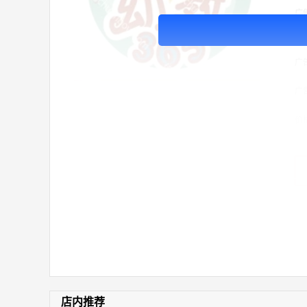
广
片
月
广
广
价
店内推荐