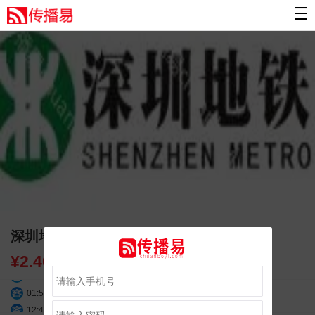
深圳地铁-花生地铁WiF信息流广告推广
¥
2.40
03:42:33
158****0746
联系了该媒体所在商家
01:59:39
189****2617
联系了该媒体所在商家
12:40:20
177****7961
联系了该媒体所在商家