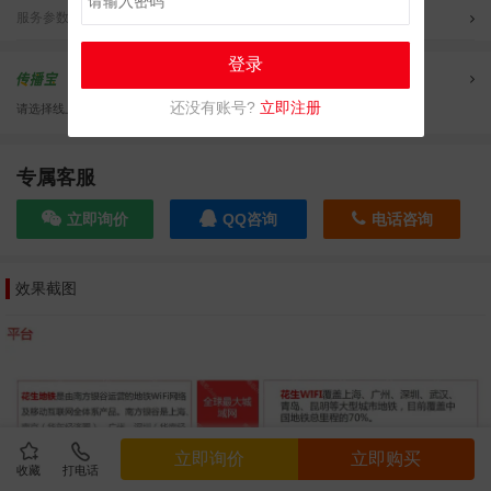
04:12:36
181****8167
联系了该媒体所在商家
服务参数
模式：cpc
,
分类：移动
,
地区：不限
,
04:16:44
181****0078
联系了该媒体所在商家
登录
01:50:54
192****2334
联系了该媒体所在商家
资金安全
商家实名
全程监管
03:40:56
157****6971
联系了该媒体所在商家
还没有账号?
立即注册
请选择线上担保交易，线下交易资金安全不受平台保护
10:08:47
155****5272
联系了该媒体所在商家
02:32:27
176****3456
联系了该媒体所在商家
04:09:07
182****6963
联系了该媒体所在商家
专属客服
11:44:28
130****3379
联系了该媒体所在商家
立即询价
QQ咨询
电话咨询
08:36:41
191****0991
联系了该媒体所在商家
05:24:34
186****8762
联系了该媒体所在商家
06:11:20
166****9198
联系了该媒体所在商家
效果截图
05:17:23
182****1341
联系了该媒体所在商家
05:13:40
159****9700
联系了该媒体所在商家
08:52:47
155****6115
联系了该媒体所在商家
03:27:46
181****7631
联系了该媒体所在商家
03:18:49
173****0620
联系了该媒体所在商家
03:20:56
156****3374
联系了该媒体所在商家
立即询价
立即购买
收藏
打电话