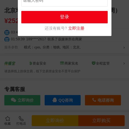
北京地铁10号线三元桥品牌区域2广告（4周）
登录
¥
252000.00
还没有账号?
立即注册
03:42:33
158****0746
联系了该媒体所在商家
01:59:39
189****2617
联系了该媒体所在商家
12:40:20
177****7961
联系了该媒体所在商家
服务参数
模式：cpm
,
分类：地铁
,
地区：北京
,
04:12:36
181****8167
联系了该媒体所在商家
04:16:44
181****0078
联系了该媒体所在商家
资金安全
商家实名
全程监管
01:50:54
192****2334
联系了该媒体所在商家
请选择线上担保交易，线下交易资金安全不受平台保护
03:40:56
157****6971
联系了该媒体所在商家
10:08:47
155****5272
联系了该媒体所在商家
02:32:27
176****3456
联系了该媒体所在商家
专属客服
04:09:07
182****6963
联系了该媒体所在商家
立即询价
QQ咨询
电话咨询
11:44:28
130****3379
联系了该媒体所在商家
08:36:41
191****0991
联系了该媒体所在商家
05:24:34
186****8762
联系了该媒体所在商家
效果截图
立即询价
立即购买
06:11:20
166****9198
联系了该媒体所在商家
收藏
打电话